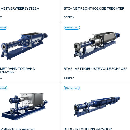
- MET VERWEERSYSTEEM
BTQ - MET RECHTHOEKIGE TRECHTER
EX
SEEPEX
orraad
Op voorraad
- MET RAND-TOT-RAND
BTVE - MET ROBUUSTE VOLLE SCHROEF
SCHROEF
EX
SEEPEX
orraad
Op voorraad
- Vultrechterpomp met
BTES - TRECHTERPOMP VOOR