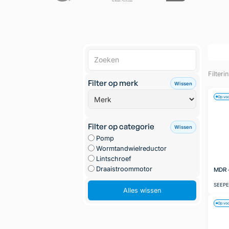
Filteri
Filter op merk
Wissen
Op vo
Filter op categorie
Wissen
Pomp
Wormtandwielreductor
Lintschroef
Draaistroommotor
MDR -
SEEP
Alles wissen
Op vo