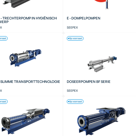
 - TRECHTERPOMP IN HYGIËNISCH
E - DOMPELPOMPEN
WERP
EX
SEEPEX
orraad
Op voorraad
- SLIMME TRANSPORTTECHNOLOGIE
DOSEERPOMPEN BF SERIE
EX
SEEPEX
orraad
Op voorraad