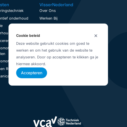
sten
VisserNederland
ringstechniek
Over Ons
ntief onderhoud
Werken Bij
ie
Contact
houd op locatie
Service aanvraag
Cookie beleid
nceren
Visser Up-To-Date
Deze website gebruikt cookies om goed te
romotoren
Vestigingen
werken en om het gebruik van de website te
Juridisch
len
analyseren. Door op accepteren te klikken ga je
Privacybeleid
romotoren Revisie
hiermee akkoord.
Algemene Voorwaarden
en Revisie
Accepteren
nical Seal Revisie