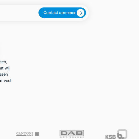
Contact opnemen
ten,
at wij
ussen
n veel