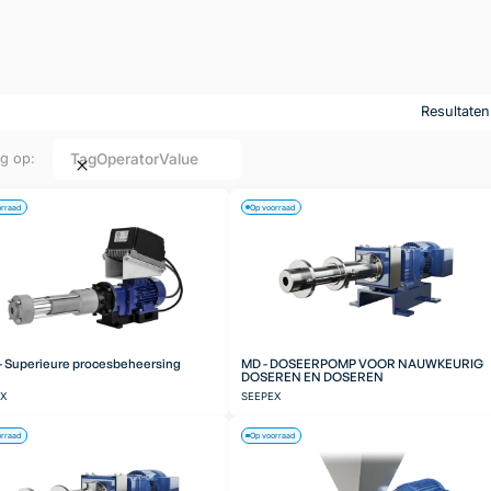
Resultate
Tag
Operator
Value
ng op:
orraad
Op voorraad
 Superieure procesbeheersing
MD - DOSEERPOMP VOOR NAUWKEURIG
DOSEREN EN DOSEREN
EX
SEEPEX
orraad
Op voorraad