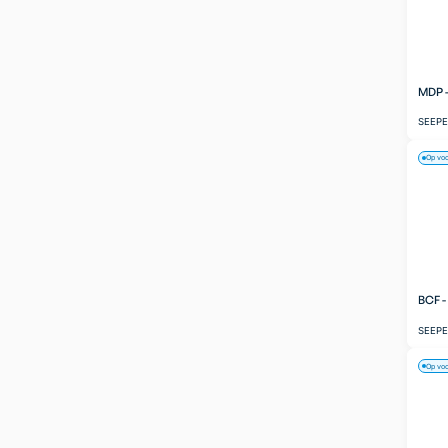
MDP 
SEEP
Op vo
BCF 
SEEP
Op vo