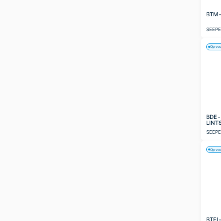
BTM 
SEEP
Op vo
BDE 
LINT
SEEP
Op vo
BTEI 