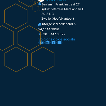
Benjamin Franklinstraat 27
Industrieterrein Marslanden E
8013 NC
Zwolle (Hoofdkantoor)
info@vissernederland.nl
24/7 service
038 - 447 88 22
Volg ons op de socials