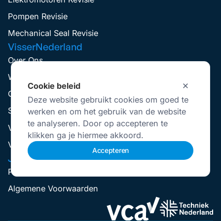
Pompen Revisie
Mechanical Seal Revisie
VisserNederland
Over Ons
Werken Bij
Cookie beleid
Contact
Deze website gebruikt cookies om goed te
Service aanvraag
werken en om het gebruik van de website
te analyseren. Door op accepteren te
Visser Up-To-Date
klikken ga je hiermee akkoord.
Vestigingen
Accepteren
Juridisch
Privacybeleid
Selecteer
Hoe bedoordeel jij je ervaring?
Algemene Voorwaarden
een
optie
van
1
Niet goed
Geweldig