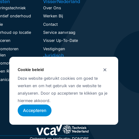
sten
VisserNederland
ringstechniek
Over Ons
ntief onderhoud
Werken Bij
ie
Contact
houd op locatie
Service aanvraag
nceren
Visser Up-To-Date
romotoren
Vestigingen
Juridisch
len
Privacybeleid
romotoren Revisie
Cookie beleid
Algemene Voorwaarden
en Revisie
Deze website gebruikt cookies om goed te
nical Seal Revisie
werken en om het gebruik van de website te
analyseren. Door op accepteren te klikken ga je
hiermee akkoord.
Accepteren
Ontwerp en realisatie: DONDRS