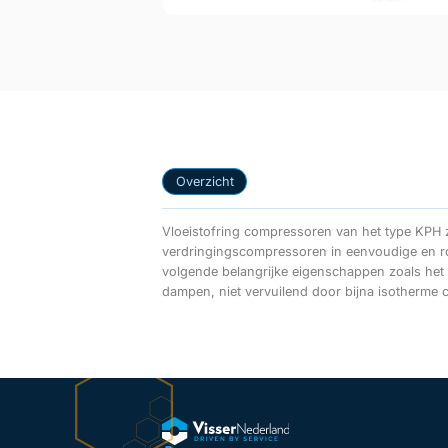
Overzicht
Vloeistofring compressoren van het type KPH z
nodig in compressie ruimte), bijkomende vloeistof kan worde
verdringingscompressoren in eenvoudige en r
gas stroom, makkelijk in onderhoud en betrou
volgende belangrijke eigenschappen zoals het 
trillingsvrij, ruime keus in constructie materia
dampen, niet vervuilend door bijna isotherme c