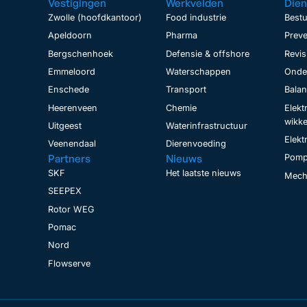
Vestigingen
Werkvelden
Dien
Zwolle (hoofdkantoor)
Food industrie
Bestu
Apeldoorn
Pharma
Preve
Bergschenhoek
Defensie & offshore
Revis
Emmeloord
Waterschappen
Onder
Enschede
Transport
Bala
Heerenveen
Chemie
Elekt
wikke
Uitgeest
Waterinfrastructuur
Elekt
Veenendaal
Dierenvoeding
Partners
Nieuws
Pomp
SKF
Het laatste nieuws
Mecha
SEEPEX
Rotor WEG
Pomac
Nord
Flowserve