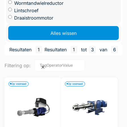
Wormtandwielreductor
Lintschroef
Draaistroommotor
Alles wissen
Resultaten
1
Resultaten
1
tot
3
van
6
Filtering op:
Tag
Operator
Value
Op voorraad
Op voorraad