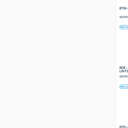
BTM 
SEEP
Op vo
BDE 
LINT
SEEP
Op vo
BTEI 