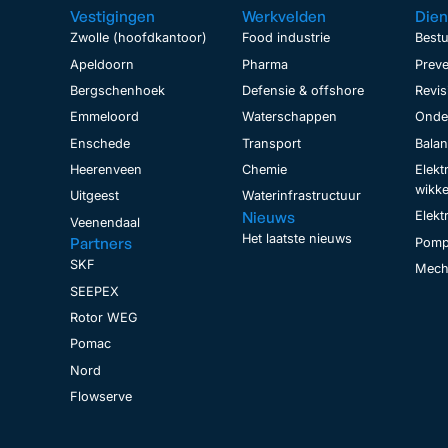
Vestigingen
Werkvelden
Dien
Zwolle (hoofdkantoor)
Food industrie
Bestu
Apeldoorn
Pharma
Preve
Bergschenhoek
Defensie & offshore
Revis
Emmeloord
Waterschappen
Onder
Enschede
Transport
Bala
Heerenveen
Chemie
Elekt
wikke
Uitgeest
Waterinfrastructuur
Nieuws
Elekt
Veenendaal
Het laatste nieuws
Partners
Pomp
SKF
Mecha
SEEPEX
Rotor WEG
Pomac
Nord
Flowserve