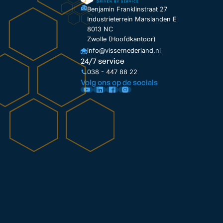
Benjamin Franklinstraat 27
Industrieterrein Marslanden E
8013 NC
Zwolle (Hoofdkantoor)
info@vissernederland.nl
24/7 service
038 - 447 88 22
Volg ons op de socials