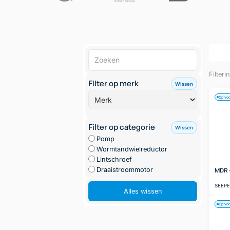
Filteri
Filter op merk
Wissen
Op vo
Filter op categorie
Wissen
Pomp
Wormtandwielreductor
Lintschroef
Draaistroommotor
MDR -
SEEP
Alles wissen
Op vo