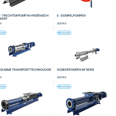
 - TRECHTERPOMP IN HYGIËNISCH
E - DOMPELPOMPEN
WERP
EX
SEEPEX
orraad
Op voorraad
- SLIMME TRANSPORTTECHNOLOGIE
DOSEERPOMPEN BF SERIE
EX
SEEPEX
orraad
Op voorraad