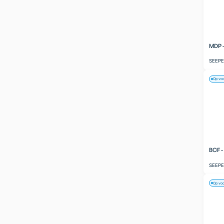
MDP 
SEEP
Op vo
BCF 
SEEP
Op vo