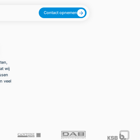
Contact opnemen
ten,
at wij
ussen
n veel