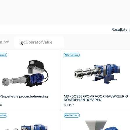
Resultate
Tag
Operator
Value
ng op:
orraad
Op voorraad
 Superieure procesbeheersing
MD - DOSEERPOMP VOOR NAUWKEURIG
DOSEREN EN DOSEREN
EX
SEEPEX
orraad
Op voorraad