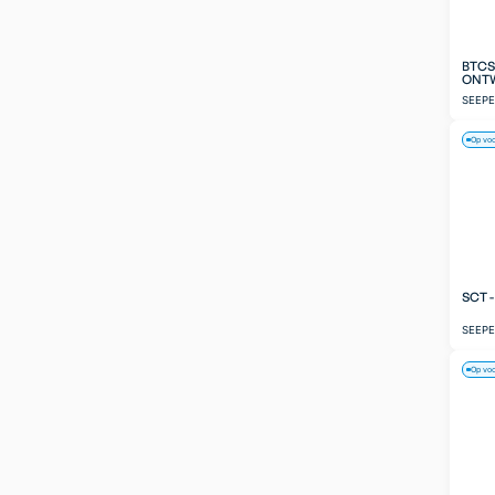
BTCS
ONT
SEEP
Op vo
SCT 
SEEP
Op vo