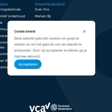
sten
VisserNederland
ringstechniek
Over Ons
ntief onderhoud
Werken Bij
ie
Contact
houd op locatie
Service aanvraag
Cookie beleid
nceren
Visser Up-To-Date
Deze website gebruikt cookies om goed te
romotoren
Vestigingen
werken en om het gebruik van de website te
Juridisch
len
analyseren. Door op accepteren te klikken ga je
Privacybeleid
romotoren Revisie
hiermee akkoord.
Algemene Voorwaarden
en Revisie
Accepteren
nical Seal Revisie