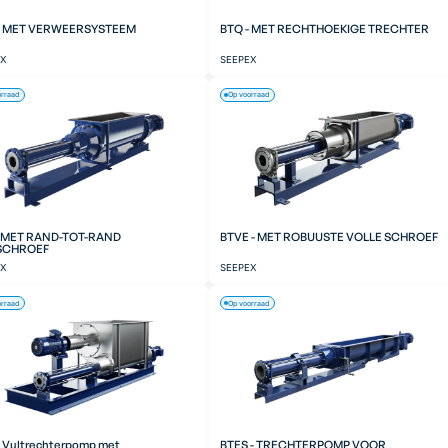
- MET VERWEERSYSTEEM
BTQ - MET RECHTHOEKIGE TRECHTER
EX
SEEPEX
orraad
Op voorraad
- MET RAND-TOT-RAND
BTVE - MET ROBUUSTE VOLLE SCHROEF
SCHROEF
EX
SEEPEX
orraad
Op voorraad
- Vultrechterpomp met
BTES - TRECHTERPOMP VOOR