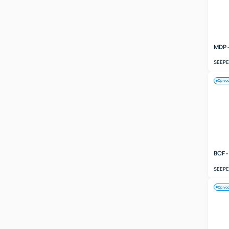
MDP 
SEEP
Op vo
BCF 
SEEP
Op vo