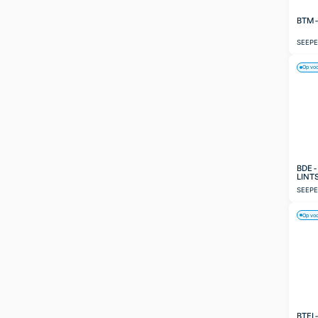
BTM 
SEEP
Op vo
BDE 
LINT
SEEP
Op vo
BTEI 