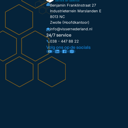
Benjamin Franklinstraat 27
Industrieterrein Marslanden E
8013 NC
Zwolle (Hoofdkantoor)
info@vissernederland.nl
24/7 service
038 - 447 88 22
Volg ons op de socials