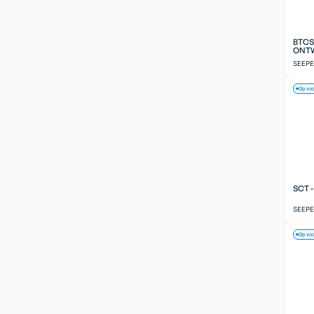
BTCS
ONT
SEEP
Op vo
SCT 
SEEP
Op vo