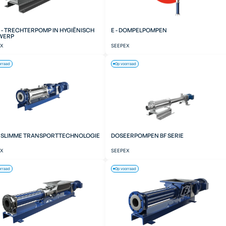
 - TRECHTERPOMP IN HYGIËNISCH
E - DOMPELPOMPEN
WERP
EX
SEEPEX
orraad
Op voorraad
- SLIMME TRANSPORTTECHNOLOGIE
DOSEERPOMPEN BF SERIE
EX
SEEPEX
orraad
Op voorraad