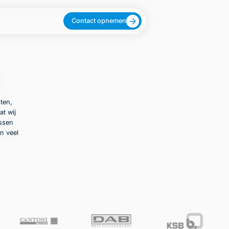
Contact opnemen
ten,
at wij
ussen
n veel