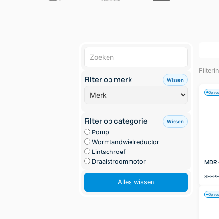
Filteri
Filter op merk
Wissen
Op vo
Filter op categorie
Wissen
Pomp
Wormtandwielreductor
Lintschroef
Draaistroommotor
MDR -
SEEP
Alles wissen
Op vo