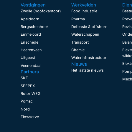
Vestigingen
Werkvelden
Dien
Zwolle (hoofdkantoor)
Food industrie
Bestu
Apeldoorn
Pharma
Preve
Bergschenhoek
Defensie & offshore
Revis
Emmeloord
Waterschappen
Onder
Enschede
Transport
Bala
Heerenveen
Chemie
Elekt
wikke
Uitgeest
Waterinfrastructuur
Nieuws
Elekt
Veenendaal
Het laatste nieuws
Partners
Pomp
SKF
Mecha
SEEPEX
Rotor WEG
Pomac
Nord
Flowserve