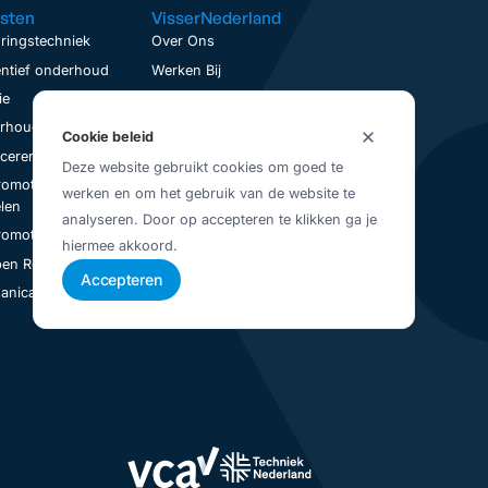
sten
VisserNederland
ringstechniek
Over Ons
ntief onderhoud
Werken Bij
ie
Contact
houd op locatie
Service aanvraag
Cookie beleid
nceren
Visser Up-To-Date
Deze website gebruikt cookies om goed te
romotoren
Vestigingen
werken en om het gebruik van de website te
Juridisch
len
analyseren. Door op accepteren te klikken ga je
Privacybeleid
romotoren Revisie
hiermee akkoord.
Algemene Voorwaarden
en Revisie
Accepteren
nical Seal Revisie