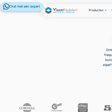
Chat met een expert
Producten
Ont
frequ
kunn
staat