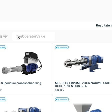
Resultate
Tag
Operator
Value
ng op:
orraad
Op voorraad
 Superieure procesbeheersing
MD - DOSEERPOMP VOOR NAUWKEURIG
DOSEREN EN DOSEREN
EX
SEEPEX
orraad
Op voorraad