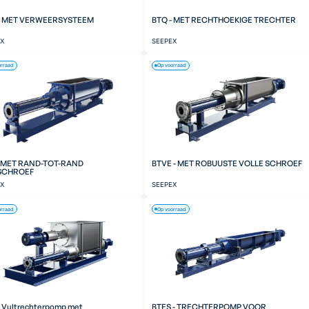
- MET VERWEERSYSTEEM
BTQ - MET RECHTHOEKIGE TRECHTER
EX
SEEPEX
orraad
Op voorraad
- MET RAND-TOT-RAND
BTVE - MET ROBUUSTE VOLLE SCHROEF
SCHROEF
EX
SEEPEX
orraad
Op voorraad
- Vultrechterpomp met
BTES - TRECHTERPOMP VOOR