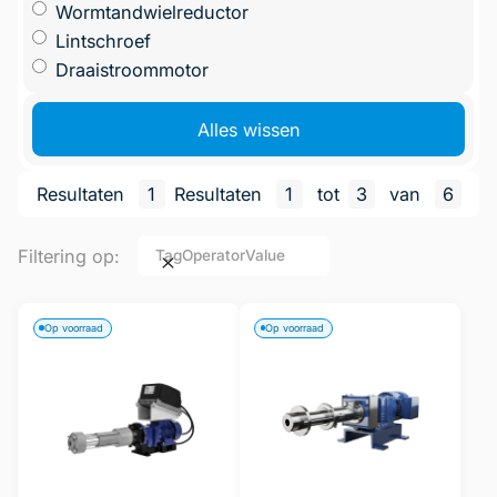
Wormtandwielreductor
Lintschroef
Draaistroommotor
Alles wissen
Resultaten
1
Resultaten
1
tot
3
van
6
Filtering op:
Tag
Operator
Value
Op voorraad
Op voorraad