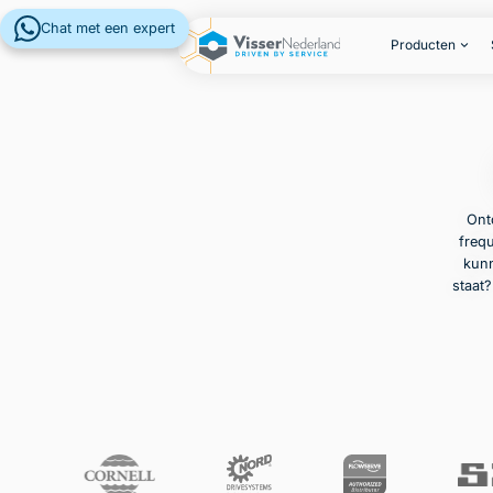
Chat met een expert
Producten
Ont
frequ
kunn
staat