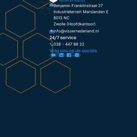
Benjamin Franklinstraat 27
Industrieterrein Marslanden E
8013 NC
Zwolle (Hoofdkantoor)
info@vissernederland.nl
24/7 service
038 - 447 88 22
Volg ons op de socials