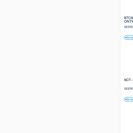
BTCS
ONT
SEEP
Op vo
SCT 
SEEP
Op vo