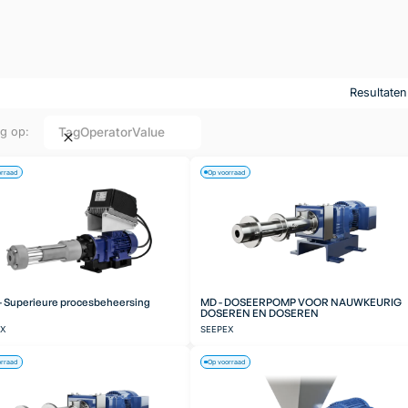
Resultate
Tag
Operator
Value
ng op:
orraad
Op voorraad
 Superieure procesbeheersing
MD - DOSEERPOMP VOOR NAUWKEURIG
DOSEREN EN DOSEREN
EX
SEEPEX
orraad
Op voorraad