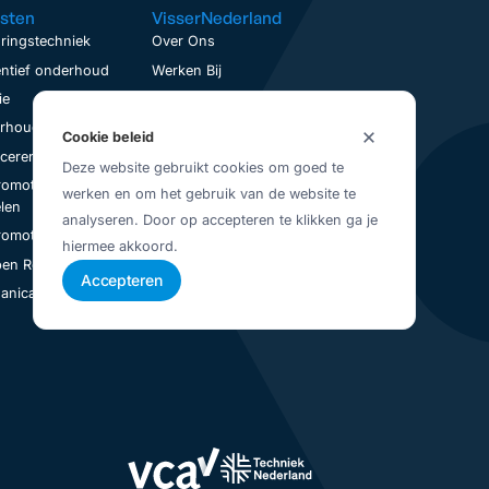
sten
VisserNederland
ringstechniek
Over Ons
ntief onderhoud
Werken Bij
ie
Contact
houd op locatie
Service aanvraag
Cookie beleid
nceren
Visser Up-To-Date
Deze website gebruikt cookies om goed te
romotoren
Vestigingen
werken en om het gebruik van de website te
Juridisch
len
analyseren. Door op accepteren te klikken ga je
Privacybeleid
romotoren Revisie
hiermee akkoord.
Algemene Voorwaarden
en Revisie
Accepteren
nical Seal Revisie