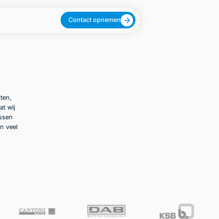
Contact opnemen
ten,
at wij
ussen
n veel