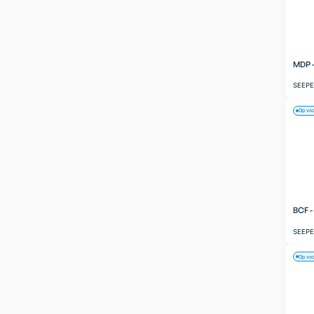
MDP 
SEEP
Op vo
BCF 
SEEP
Op vo