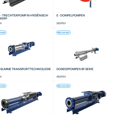
 - TRECHTERPOMP IN HYGIËNISCH
E - DOMPELPOMPEN
WERP
EX
SEEPEX
orraad
Op voorraad
- SLIMME TRANSPORTTECHNOLOGIE
DOSEERPOMPEN BF SERIE
EX
SEEPEX
orraad
Op voorraad