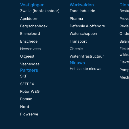
Vestigingen
Werkvelden
Dien
Zwolle (hoofdkantoor)
Food industrie
Bestu
Apeldoorn
Pharma
Preve
Bergschenhoek
Defensie & offshore
Revis
Emmeloord
Waterschappen
Onder
Enschede
Transport
Bala
Heerenveen
Chemie
Elekt
wikke
Uitgeest
Waterinfrastructuur
Nieuws
Elekt
Veenendaal
Het laatste nieuws
Partners
Pomp
SKF
Mecha
SEEPEX
Rotor WEG
Pomac
Nord
Flowserve