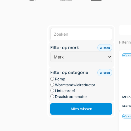
Filteri
Filter op merk
Wissen
Op vo
Filter op categorie
Wissen
Pomp
Wormtandwielreductor
Lintschroef
Draaistroommotor
MDR -
SEEP
Alles wissen
Op vo