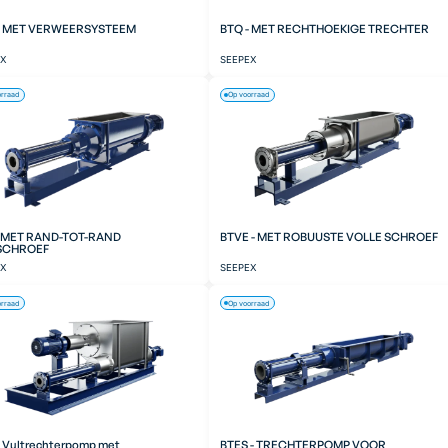
- MET VERWEERSYSTEEM
BTQ - MET RECHTHOEKIGE TRECHTER
EX
SEEPEX
orraad
Op voorraad
- MET RAND-TOT-RAND
BTVE - MET ROBUUSTE VOLLE SCHROEF
SCHROEF
EX
SEEPEX
orraad
Op voorraad
- Vultrechterpomp met
BTES - TRECHTERPOMP VOOR