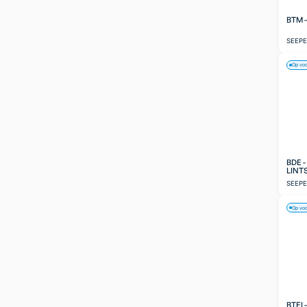
BTM 
SEEP
Op vo
BDE 
LINT
SEEP
Op vo
BTEI 