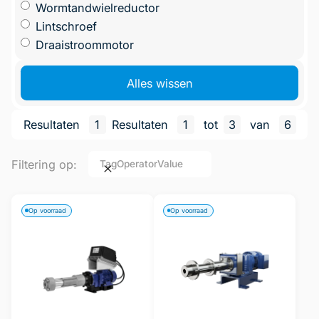
Wormtandwielreductor
Lintschroef
Draaistroommotor
Alles wissen
Resultaten
1
Resultaten
1
tot
3
van
6
Filtering op:
Tag
Operator
Value
Op voorraad
Op voorraad