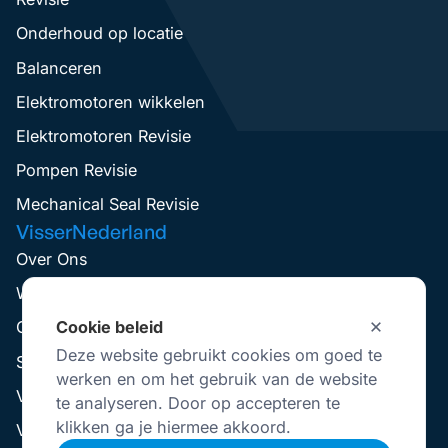
Onderhoud op locatie
Balanceren
Elektromotoren wikkelen
Elektromotoren Revisie
Pompen Revisie
Mechanical Seal Revisie
VisserNederland
Over Ons
Werken Bij
Cookie beleid
Contact
Deze website gebruikt cookies om goed te
Service aanvraag
werken en om het gebruik van de website
Visser Up-To-Date
te analyseren. Door op accepteren te
klikken ga je hiermee akkoord.
Vestigingen