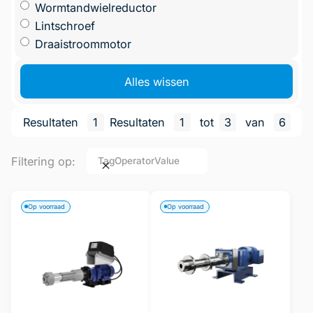
Wormtandwielreductor
Lintschroef
Draaistroommotor
Alles wissen
Resultaten
1
Resultaten
1
tot
3
van
6
Filtering op:
Tag
Operator
Value
Op voorraad
Op voorraad