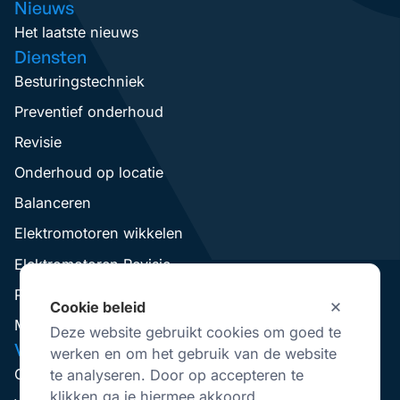
Nieuws
Het laatste nieuws
Diensten
Besturingstechniek
Preventief onderhoud
Revisie
Onderhoud op locatie
Balanceren
Elektromotoren wikkelen
Elektromotoren Revisie
Pompen Revisie
Cookie beleid
Mechanical Seal Revisie
Deze website gebruikt cookies om goed te
VisserNederland
werken en om het gebruik van de website
Over Ons
te analyseren. Door op accepteren te
klikken ga je hiermee akkoord.