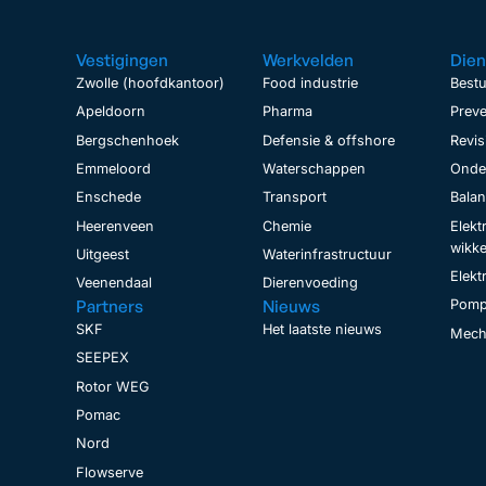
Vestigingen
Werkvelden
Dien
Zwolle (hoofdkantoor)
Food industrie
Bestu
Apeldoorn
Pharma
Preve
Bergschenhoek
Defensie & offshore
Revis
Emmeloord
Waterschappen
Onder
Enschede
Transport
Bala
Heerenveen
Chemie
Elekt
wikke
Uitgeest
Waterinfrastructuur
Elekt
Veenendaal
Dierenvoeding
Partners
Nieuws
Pomp
SKF
Het laatste nieuws
Mecha
SEEPEX
Rotor WEG
Pomac
Nord
Flowserve