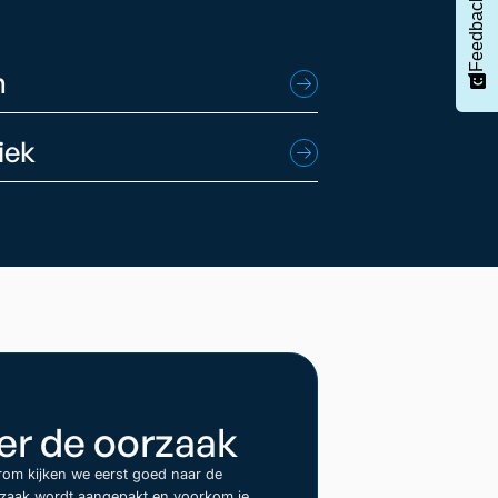
Feedback
n
iek
ver de oorzaak
arom kijken we eerst goed naar de
oorzaak wordt aangepakt en voorkom je