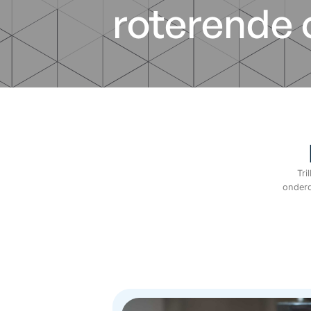
roterende 
Tri
onderd