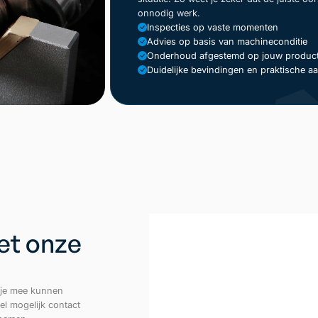
onnodig werk.
Inspecties op vaste momenten
Advies op basis van machineconditie
Onderhoud afgestemd op jouw product
Duidelijke bevindingen en praktische a
et onze
e je mee kunnen
el mogelijk contact