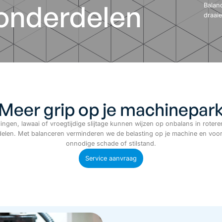
onderdelen
Balan
draai
Meer grip op je machinepar
llingen, lawaai of vroegtijdige slijtage kunnen wijzen op onbalans in roter
elen. Met balanceren verminderen we de belasting op je machine en voo
onnodige schade of stilstand.
Service aanvraag