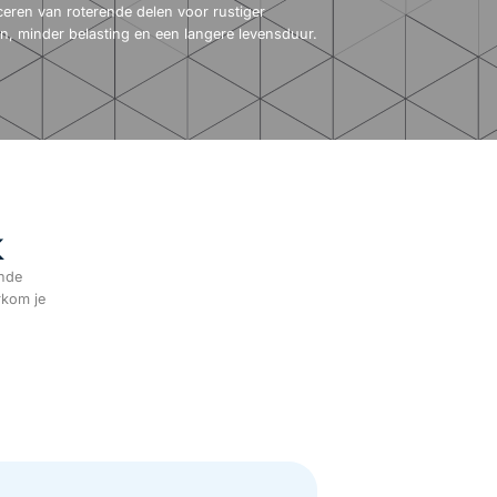
ceren van roterende delen voor rustiger
en, minder belasting en een langere levensduur.
k
ende
rkom je