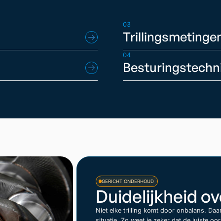
03
Trillingsmetinge
04
Besturingstechn
GERICHT ONDERHOUD
Duidelijkheid o
Niet elke trilling komt door onbalans. Da
situatie. Zo weet je zeker dat de juiste 