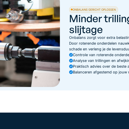
ONBALANS GERICHT OPLOSSEN
Minder trilli
slijtage
Onbalans zorgt voor extra belast
Door roterende onderdelen nauwk
schade en verleng je de levensduur 
Controle van roterende onderde
Analyse van trillingen en afwijk
Praktisch advies over de beste
Balanceren afgestemd op jouw