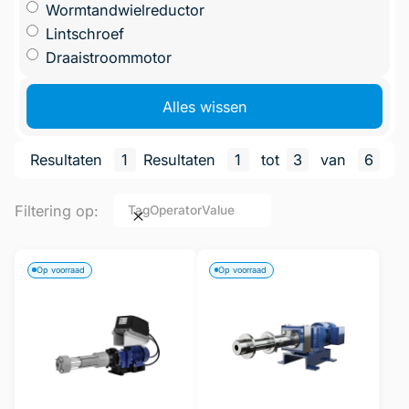
Wormtandwielreductor
Lintschroef
Draaistroommotor
Alles wissen
Resultaten
1
Resultaten
1
tot
3
van
6
Filtering op:
Tag
Operator
Value
Op voorraad
Op voorraad