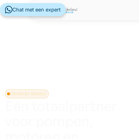
Chat met een expert
DRIVEN BY SERVICE
Eén totaalpartner
voor pompen,
motoren en