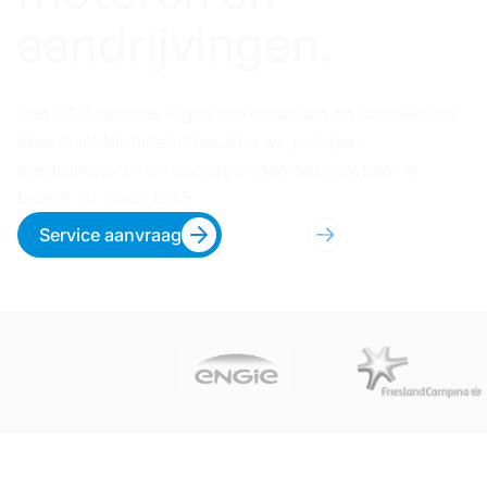
aandrijvingen.
Met 24/7 service, eigen werkplaatsen en specialisten
door heel Nederland houden we pompen,
elektromotoren en aandrijvingen betrouwbaar in
bedrijf. Al sinds 1945.
Service aanvraag
Producten