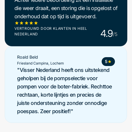
die weer draait, een storing die is opgelost of
onderhoud dat op tijd is uitgevoerd.
VERTROUWD DOOR KLANTEN IN HEEL
4.9
/5
NEDERLAND
Bas Voss
5
Maintenance Teamleider Avebe
"Visser Nederland is geen
dozerschuiver, maar een partner die
weet waar ze over praten. Als we iets
nodig hebben, kunnen we op hen
rekenen. En dat betekent veel voor ons!"