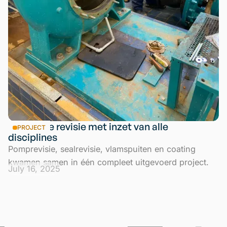
Complete revisie met inzet van alle
PROJECT
disciplines
Pomprevisie, sealrevisie, vlamspuiten en coating
kwamen samen in één compleet uitgevoerd project.
July 16, 2025