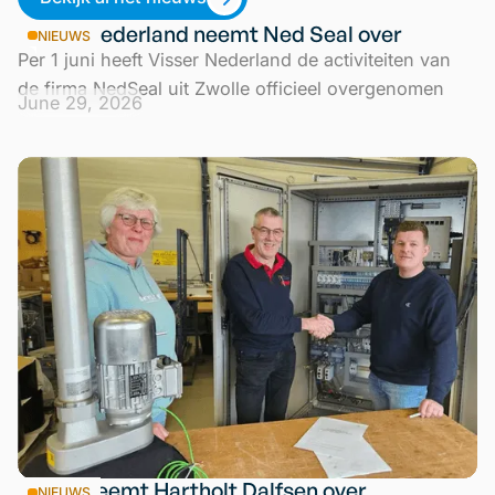
Visser Nederland neemt Ned Seal over
NIEUWS
Per 1 juni heeft Visser Nederland de activiteiten van
de firma NedSeal uit Zwolle officieel overgenomen
June 29, 2026
Visser neemt Hartholt Dalfsen over
NIEUWS