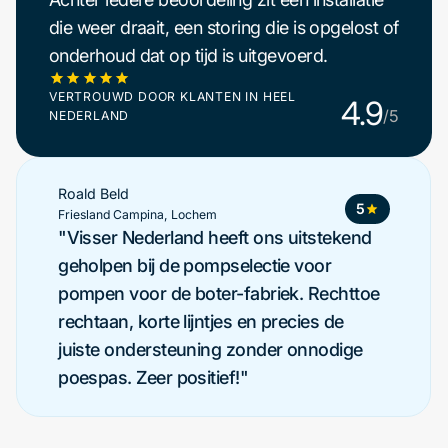
die weer draait, een storing die is opgelost of
onderhoud dat op tijd is uitgevoerd.
VERTROUWD DOOR KLANTEN IN HEEL
4.9
/5
NEDERLAND
Bas Voss
5
Maintenance Teamleider Avebe
"Visser Nederland is geen
dozerschuiver, maar een partner die
weet waar ze over praten. Als we iets
nodig hebben, kunnen we op hen
rekenen. En dat betekent veel voor ons!"