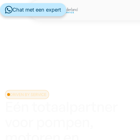
Chat met een expert
DRIVEN BY SERVICE
Eén totaalpartner
voor pompen,
motoren en