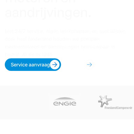
aandrijvingen.
Met 24/7 service, eigen werkplaatsen en specialisten
door heel Nederland houden we pompen,
elektromotoren en aandrijvingen betrouwbaar in
bedrijf. Al sinds 1945.
Service aanvraag
Producten