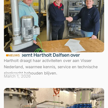
Visser neemt Hartholt Dalfsen over
NIEUWS
Hartholt draagt haar activiteiten over aan Visser
Nederland, waarmee kennis, service en technische
slagkracht behouden blijven.
March 1, 2026