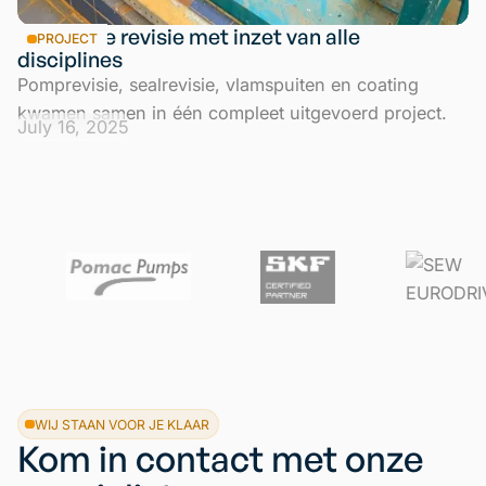
Complete revisie met inzet van alle
PROJECT
disciplines
Pomprevisie, sealrevisie, vlamspuiten en coating
kwamen samen in één compleet uitgevoerd project.
July 16, 2025
WIJ STAAN VOOR JE KLAAR
Kom in contact met onze