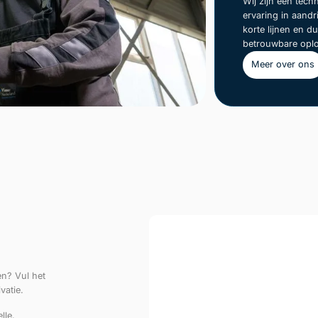
Wij zijn een tech
ervaring in aand
korte lijnen en 
betrouwbare oplo
Meer over ons
en? Vul het
vatie.
lle.