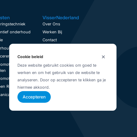
sten
VisserNederland
ringstechniek
Over Ons
ntief onderhoud
Werken Bij
ie
Contact
houd op locatie
Service aanvraag
nceren
Visser Up-To-Date
Cookie beleid
romotoren
Vestigingen
Deze website gebruikt cookies om goed te
Juridisch
len
werken en om het gebruik van de website te
Privacybeleid
romotoren Revisie
analyseren. Door op accepteren te klikken ga je
Algemene Voorwaarden
en Revisie
hiermee akkoord.
nical Seal Revisie
Accepteren