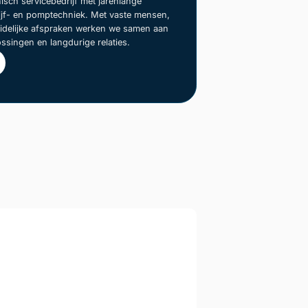
nisch servicebedrijf met jarenlange
rijf- en pomptechniek. Met vaste mensen,
duidelijke afspraken werken we samen aan
ssingen en langdurige relaties.