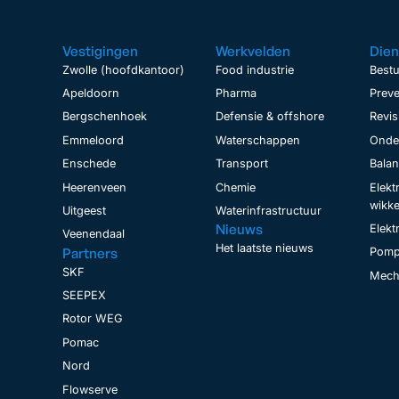
Vestigingen
Werkvelden
Dien
Zwolle (hoofdkantoor)
Food industrie
Bestu
Apeldoorn
Pharma
Preve
Bergschenhoek
Defensie & offshore
Revis
Emmeloord
Waterschappen
Onder
Enschede
Transport
Bala
Heerenveen
Chemie
Elekt
wikke
Uitgeest
Waterinfrastructuur
Nieuws
Elekt
Veenendaal
Het laatste nieuws
Partners
Pomp
SKF
Mecha
SEEPEX
Rotor WEG
Pomac
Nord
Flowserve