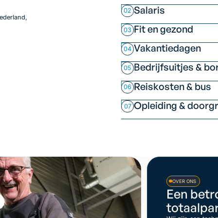
Salaris
02
Nederland,
Fit en gezond
03
Vakantiedagen
04
Bedrijfsuitjes & bo
05
Reiskosten & bus
06
Opleiding & doorg
07
OVER ONS
Een betr
totaalpa