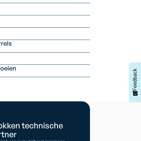
rrels
roeien
Feedback
okken technische
rtner