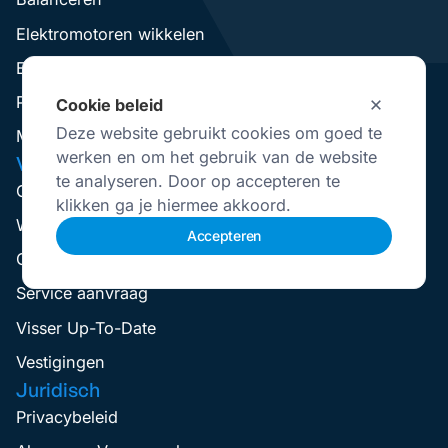
Elektromotoren wikkelen
Elektromotoren Revisie
Pompen Revisie
Cookie beleid
Deze website gebruikt cookies om goed te
Mechanical Seal Revisie
werken en om het gebruik van de website
VisserNederland
te analyseren. Door op accepteren te
Over Ons
klikken ga je hiermee akkoord.
Werken Bij
Accepteren
Contact
Service aanvraag
Visser Up-To-Date
Vestigingen
Juridisch
Privacybeleid
Selecteer
Hoe bedoordeel jij je ervaring?