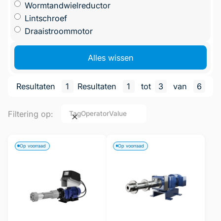
Wormtandwielreductor
Lintschroef
Draaistroommotor
Alles wissen
Resultaten
1
Resultaten
1
tot
3
van
6
Filtering op:
Tag
Operator
Value
Op voorraad
Op voorraad