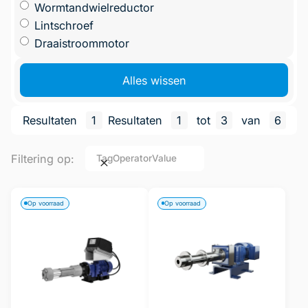
Wormtandwielreductor
Lintschroef
Draaistroommotor
Alles wissen
Resultaten
1
Resultaten
1
tot
3
van
6
Filtering op:
Tag
Operator
Value
Op voorraad
Op voorraad