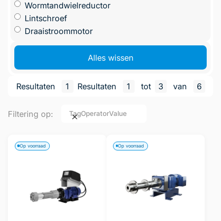
Wormtandwielreductor
Lintschroef
Draaistroommotor
Alles wissen
Resultaten
1
Resultaten
1
tot
3
van
6
Filtering op:
Tag
Operator
Value
Op voorraad
Op voorraad