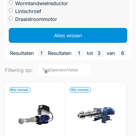
Wormtandwielreductor
Lintschroef
Draaistroommotor
Alles wissen
Resultaten
1
Resultaten
1
tot
3
van
6
Filtering op:
Tag
Operator
Value
Op voorraad
Op voorraad