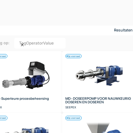
Resultate
Tag
Operator
Value
ng op:
orraad
Op voorraad
 Superieure procesbeheersing
MD - DOSEERPOMP VOOR NAUWKEURIG
DOSEREN EN DOSEREN
EX
SEEPEX
orraad
Op voorraad