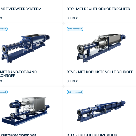
- MET VERWEERSYSTEEM
BTQ - MET RECHTHOEKIGE TRECHTER
EX
SEEPEX
orraad
Op voorraad
- MET RAND-TOT-RAND
BTVE - MET ROBUUSTE VOLLE SCHROEF
SCHROEF
EX
SEEPEX
orraad
Op voorraad
- Vultrechterpomp met
BTES - TRECHTERPOMP VOOR