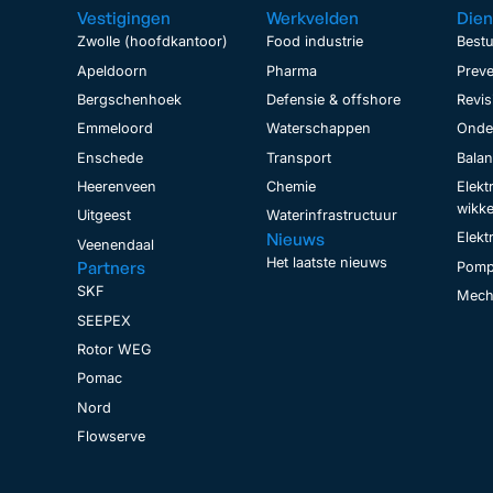
Vestigingen
Werkvelden
Dien
Zwolle (hoofdkantoor)
Food industrie
Bestu
Apeldoorn
Pharma
Preve
Bergschenhoek
Defensie & offshore
Revis
Emmeloord
Waterschappen
Onder
Enschede
Transport
Bala
Heerenveen
Chemie
Elekt
wikke
Uitgeest
Waterinfrastructuur
Nieuws
Elekt
Veenendaal
Het laatste nieuws
Partners
Pomp
SKF
Mecha
SEEPEX
Rotor WEG
Pomac
Nord
Flowserve