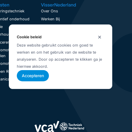
sten
VisserNederland
ringstechniek
Over Ons
ntief onderhoud
Werken Bij
ie
Contact
houd op locatie
Service aanvraag
Cookie beleid
nceren
Visser Up-To-Date
Deze website gebruikt cookies om goed te
romotoren
Vestigingen
werken en om het gebruik van de website te
Juridisch
len
analyseren. Door op accepteren te klikken ga je
Privacybeleid
romotoren Revisie
hiermee akkoord.
Algemene Voorwaarden
en Revisie
Accepteren
nical Seal Revisie