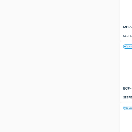
MDP 
SEEP
Op vo
BCF 
SEEP
Op vo