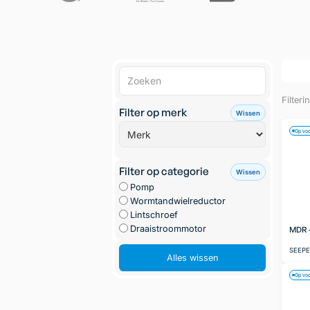
Filteri
Filter op merk
Wissen
Op vo
Filter op categorie
Wissen
Pomp
Wormtandwielreductor
Lintschroef
Draaistroommotor
MDR -
SEEP
Alles wissen
Op vo