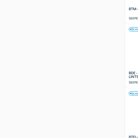
BTM 
SEEP
Op vo
BDE 
LINT
SEEP
Op vo
BTEI 