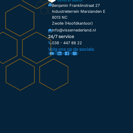
Benjamin Franklinstraat 27
Industrieterrein Marslanden E
8013 NC
Zwolle (Hoofdkantoor)
info@vissernederland.nl
24/7 service
038 - 447 88 22
Volg ons op de socials