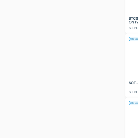
BTCS
ONT
SEEP
Op vo
SCT 
SEEP
Op vo