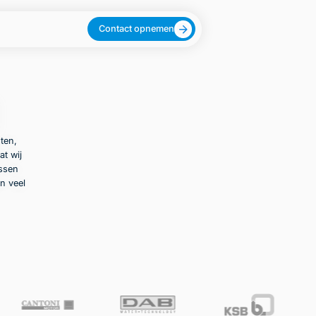
Contact opnemen
ten,
at wij
ussen
n veel