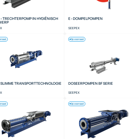
 - TRECHTERPOMP IN HYGIËNISCH
E - DOMPELPOMPEN
WERP
EX
SEEPEX
orraad
Op voorraad
- SLIMME TRANSPORTTECHNOLOGIE
DOSEERPOMPEN BF SERIE
EX
SEEPEX
orraad
Op voorraad