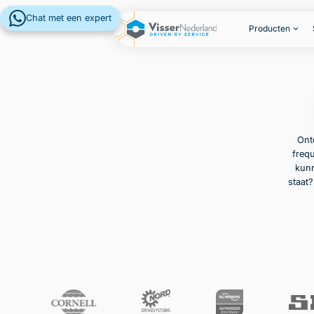
Chat met een expert
Producten
Ont
frequ
kunn
staat