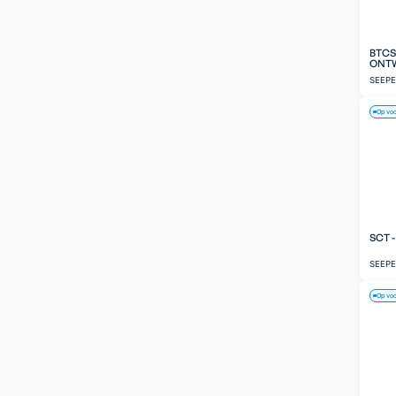
BTCS
ONT
SEEP
Op vo
SCT 
SEEP
Op vo