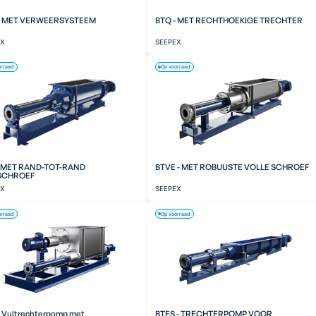
- MET VERWEERSYSTEEM
BTQ - MET RECHTHOEKIGE TRECHTER
EX
SEEPEX
orraad
Op voorraad
- MET RAND-TOT-RAND
BTVE - MET ROBUUSTE VOLLE SCHROEF
SCHROEF
EX
SEEPEX
orraad
Op voorraad
- Vultrechterpomp met
BTES - TRECHTERPOMP VOOR