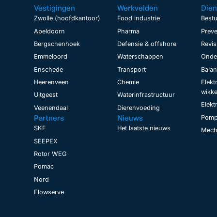
Vestigingen
Werkvelden
Dien
Zwolle (hoofdkantoor)
Food industrie
Bestu
Apeldoorn
Pharma
Preve
Bergschenhoek
Defensie & offshore
Revis
Emmeloord
Waterschappen
Onder
Enschede
Transport
Bala
Heerenveen
Chemie
Elekt
wikke
Uitgeest
Waterinfrastructuur
Elekt
Veenendaal
Dierenvoeding
Partners
Nieuws
Pomp
SKF
Het laatste nieuws
Mecha
SEEPEX
Rotor WEG
Pomac
Nord
Flowserve