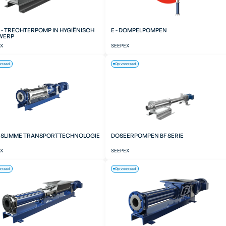
 - TRECHTERPOMP IN HYGIËNISCH
E - DOMPELPOMPEN
WERP
EX
SEEPEX
orraad
Op voorraad
- SLIMME TRANSPORTTECHNOLOGIE
DOSEERPOMPEN BF SERIE
EX
SEEPEX
orraad
Op voorraad