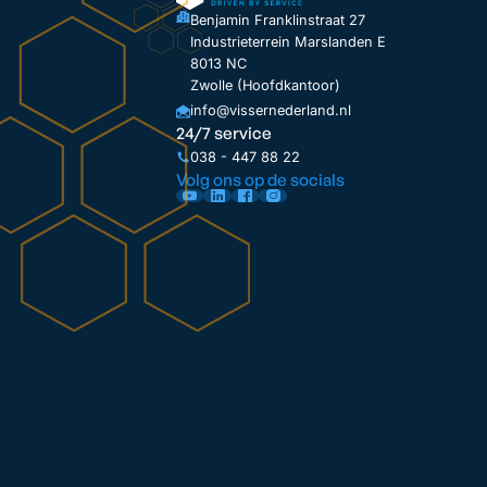
Benjamin Franklinstraat 27
Industrieterrein Marslanden E
8013 NC
Zwolle (Hoofdkantoor)
info@vissernederland.nl
24/7 service
038 - 447 88 22
Volg ons op de socials