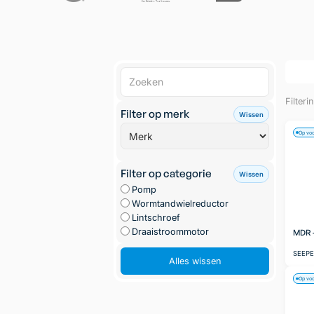
Filteri
Filter op merk
Wissen
Op vo
Filter op categorie
Wissen
Pomp
Wormtandwielreductor
Lintschroef
Draaistroommotor
MDR -
SEEP
Alles wissen
Op vo