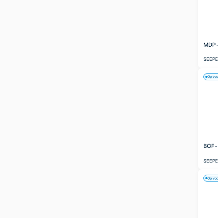
MDP 
SEEP
Op vo
BCF 
SEEP
Op vo