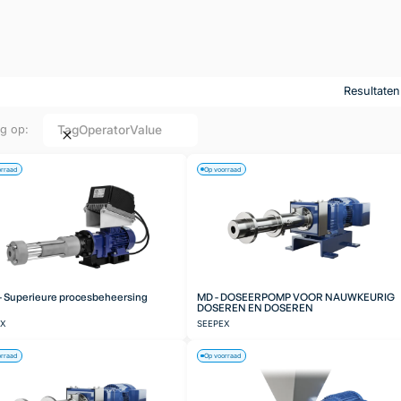
Resultate
Tag
Operator
Value
ng op:
orraad
Op voorraad
 Superieure procesbeheersing
MD - DOSEERPOMP VOOR NAUWKEURIG
DOSEREN EN DOSEREN
EX
SEEPEX
orraad
Op voorraad