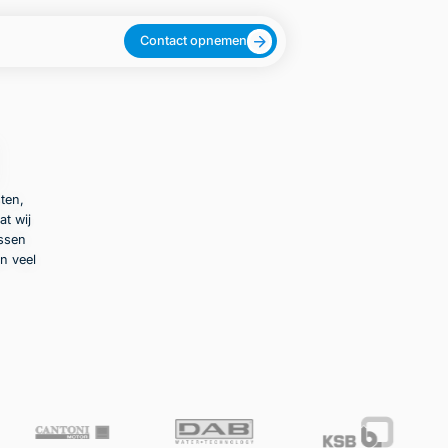
Contact opnemen
ten,
at wij
ussen
n veel