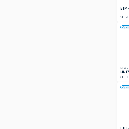
BTM 
SEEP
Op vo
BDE 
LINT
SEEP
Op vo
BTEI 