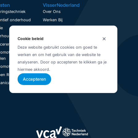
sten
VisserNederland
ringstechniek
Over Ons
ntief onderhoud
Werken Bij
ie
Contact
houd op locatie
Service aanvraag
Cookie beleid
nceren
Visser Up-To-Date
Deze website gebruikt cookies om goed te
romotoren
Vestigingen
werken en om het gebruik van de website te
Juridisch
len
analyseren. Door op accepteren te klikken ga je
Privacybeleid
romotoren Revisie
hiermee akkoord.
Algemene Voorwaarden
en Revisie
Accepteren
nical Seal Revisie