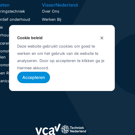
sten
VisserNederland
ringstechniek
Over Ons
ntief onderhoud
Werken Bij
ie
Contact
houd op locatie
Service aanvraag
Cookie beleid
nceren
Visser Up-To-Date
Deze website gebruikt cookies om goed te
romotoren
Vestigingen
werken en om het gebruik van de website te
Juridisch
len
analyseren. Door op accepteren te klikken ga je
Privacybeleid
romotoren Revisie
hiermee akkoord.
Algemene Voorwaarden
en Revisie
Accepteren
nical Seal Revisie