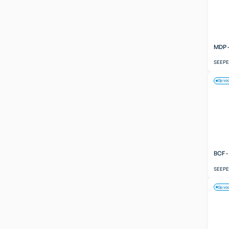
MDP 
SEEP
Op vo
BCF 
SEEP
Op vo