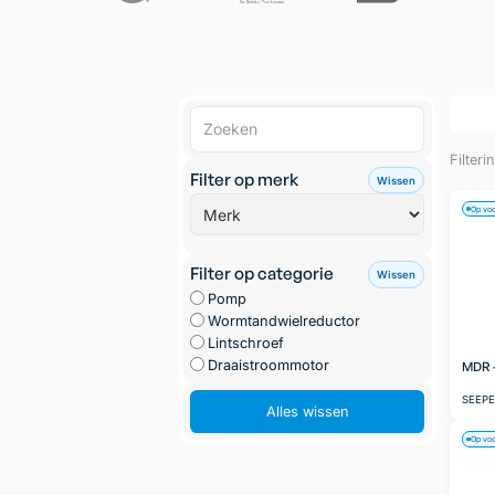
Filteri
Filter op merk
Wissen
Op vo
Filter op categorie
Wissen
Pomp
Wormtandwielreductor
Lintschroef
Draaistroommotor
MDR -
SEEP
Alles wissen
Op vo