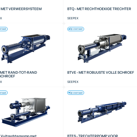
- MET VERWEERSYSTEEM
BTQ - MET RECHTHOEKIGE TRECHTER
EX
SEEPEX
orraad
Op voorraad
- MET RAND-TOT-RAND
BTVE - MET ROBUUSTE VOLLE SCHROEF
SCHROEF
EX
SEEPEX
orraad
Op voorraad
- Vultrechterpomp met
BTES - TRECHTERPOMP VOOR