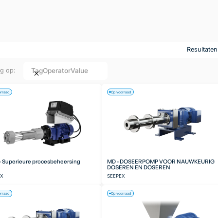
Resultate
Tag
Operator
Value
ng op:
orraad
Op voorraad
 Superieure procesbeheersing
MD - DOSEERPOMP VOOR NAUWKEURIG
DOSEREN EN DOSEREN
EX
SEEPEX
orraad
Op voorraad