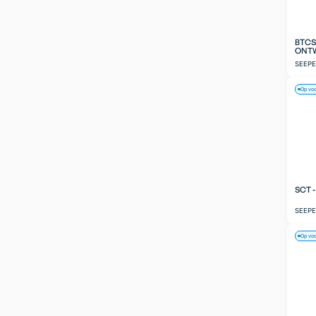
BTCS
ONT
SEEP
Op vo
SCT 
SEEP
Op vo