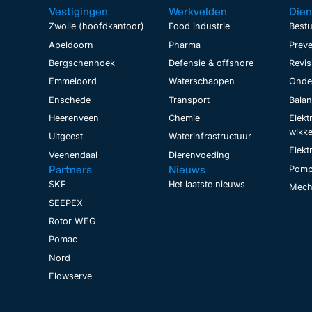
Vestigingen
Werkvelden
Dien
Zwolle (hoofdkantoor)
Food industrie
Bestu
Apeldoorn
Pharma
Preve
Bergschenhoek
Defensie & offshore
Revis
Emmeloord
Waterschappen
Onder
Enschede
Transport
Bala
Heerenveen
Chemie
Elekt
wikke
Uitgeest
Waterinfrastructuur
Elekt
Veenendaal
Dierenvoeding
Partners
Nieuws
Pomp
SKF
Het laatste nieuws
Mecha
SEEPEX
Rotor WEG
Pomac
Nord
Flowserve