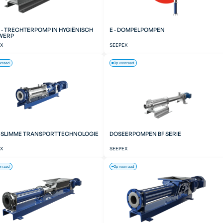
 - TRECHTERPOMP IN HYGIËNISCH
E - DOMPELPOMPEN
WERP
EX
SEEPEX
orraad
Op voorraad
- SLIMME TRANSPORTTECHNOLOGIE
DOSEERPOMPEN BF SERIE
EX
SEEPEX
orraad
Op voorraad