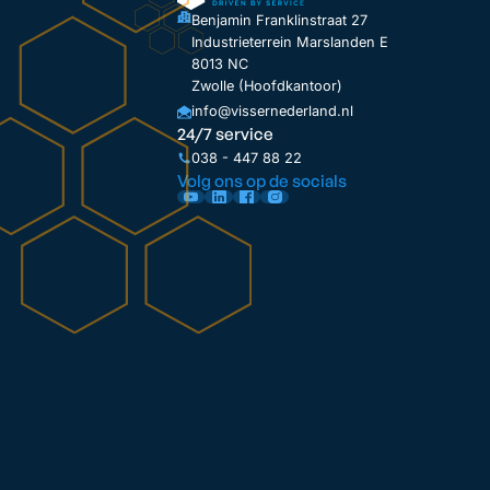
Benjamin Franklinstraat 27
Industrieterrein Marslanden E
8013 NC
Zwolle (Hoofdkantoor)
info@vissernederland.nl
24/7 service
038 - 447 88 22
Volg ons op de socials