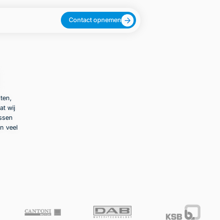
Contact opnemen
ten,
at wij
ussen
n veel