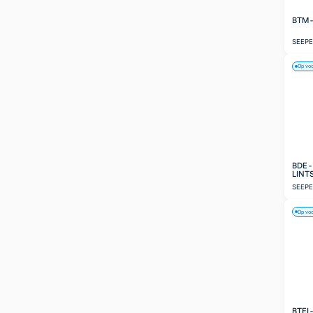
BTM 
SEEP
Op vo
BDE 
LINT
SEEP
Op vo
BTEI 