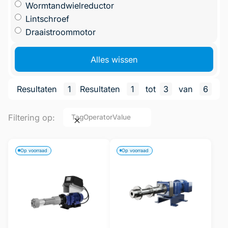
Wormtandwielreductor
Lintschroef
Draaistroommotor
Alles wissen
Resultaten
1
Resultaten
1
tot
3
van
6
Filtering op:
Tag
Operator
Value
Op voorraad
Op voorraad