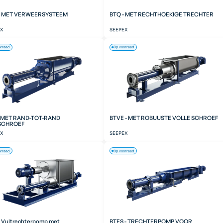
- MET VERWEERSYSTEEM
BTQ - MET RECHTHOEKIGE TRECHTER
EX
SEEPEX
orraad
Op voorraad
- MET RAND-TOT-RAND
BTVE - MET ROBUUSTE VOLLE SCHROEF
SCHROEF
EX
SEEPEX
orraad
Op voorraad
- Vultrechterpomp met
BTES - TRECHTERPOMP VOOR