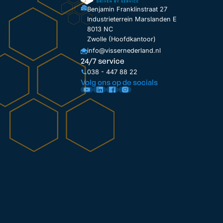
Benjamin Franklinstraat 27
Industrieterrein Marslanden E
8013 NC
Zwolle (Hoofdkantoor)
info@vissernederland.nl
24/7 service
038 - 447 88 22
Volg ons op de socials