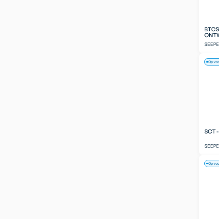
BTCS
ONT
SEEP
Op vo
SCT 
SEEP
Op vo