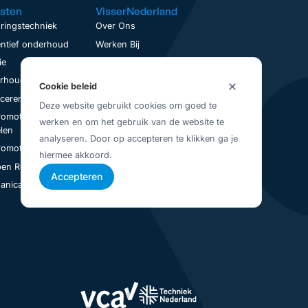
sten
VisserNederland
ringstechniek
Over Ons
ntief onderhoud
Werken Bij
ie
Contact
houd op locatie
Service aanvraag
Cookie beleid
nceren
Visser Up-To-Date
Deze website gebruikt cookies om goed te
romotoren
Vestigingen
werken en om het gebruik van de website te
Juridisch
len
analyseren. Door op accepteren te klikken ga je
Privacybeleid
romotoren Revisie
hiermee akkoord.
Algemene Voorwaarden
en Revisie
Accepteren
nical Seal Revisie