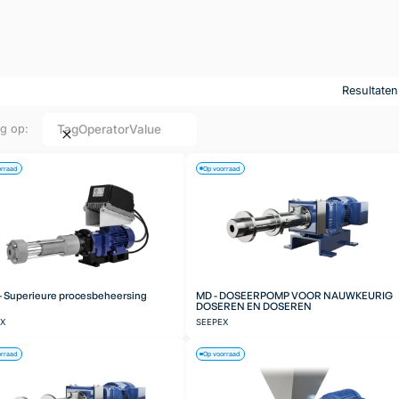
Resultate
Tag
Operator
Value
ng op:
orraad
Op voorraad
 Superieure procesbeheersing
MD - DOSEERPOMP VOOR NAUWKEURIG
DOSEREN EN DOSEREN
EX
SEEPEX
orraad
Op voorraad