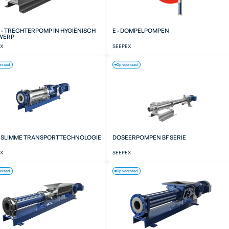
 - TRECHTERPOMP IN HYGIËNISCH
E - DOMPELPOMPEN
WERP
EX
SEEPEX
orraad
Op voorraad
- SLIMME TRANSPORTTECHNOLOGIE
DOSEERPOMPEN BF SERIE
EX
SEEPEX
orraad
Op voorraad