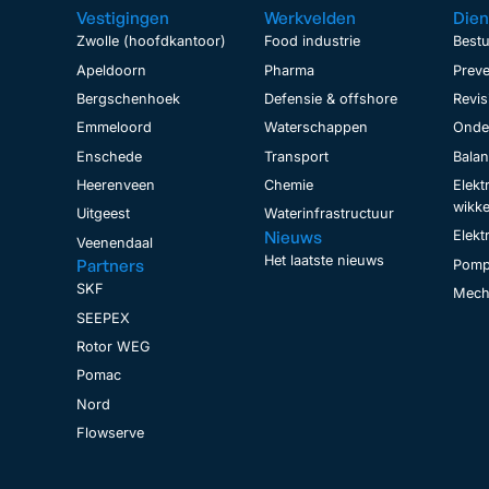
Vestigingen
Werkvelden
Dien
Zwolle (hoofdkantoor)
Food industrie
Bestu
Apeldoorn
Pharma
Preve
Bergschenhoek
Defensie & offshore
Revis
Emmeloord
Waterschappen
Onder
Enschede
Transport
Bala
Heerenveen
Chemie
Elekt
wikke
Uitgeest
Waterinfrastructuur
Nieuws
Elekt
Veenendaal
Het laatste nieuws
Partners
Pomp
SKF
Mecha
SEEPEX
Rotor WEG
Pomac
Nord
Flowserve