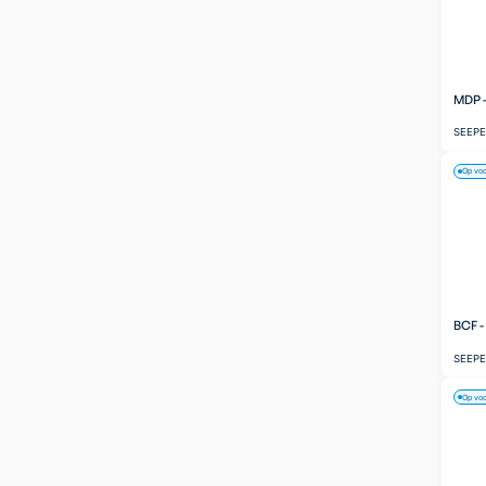
MDP 
SEEP
Op vo
BCF 
SEEP
Op vo