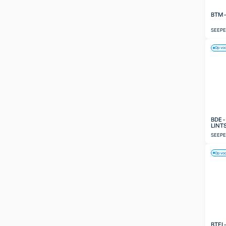
BTM 
SEEP
Op vo
BDE 
LINT
SEEP
Op vo
BTEI 