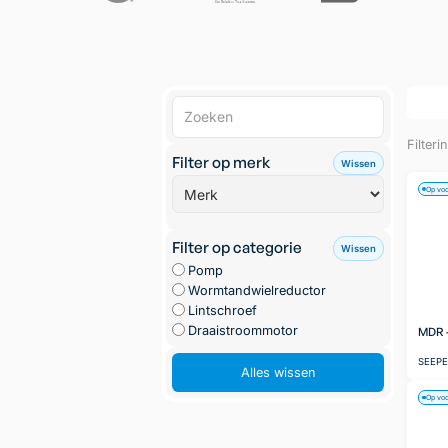
Filteri
Filter op merk
Wissen
Op vo
Filter op categorie
Wissen
Pomp
Wormtandwielreductor
Lintschroef
Draaistroommotor
MDR -
SEEP
Alles wissen
Op vo