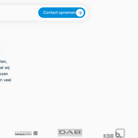
Contact opnemen
ten,
at wij
ussen
n veel