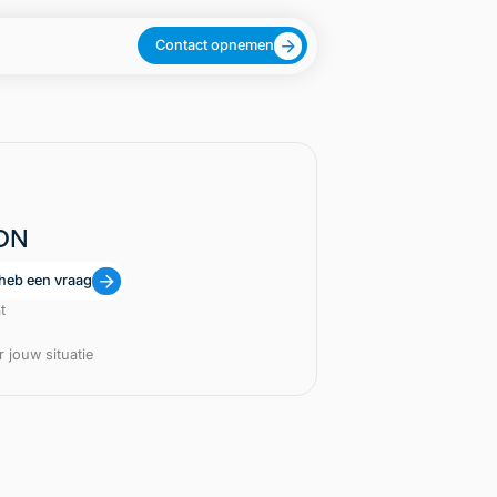
Contact opnemen
ZDN
 heb een vraag
t
 jouw situatie