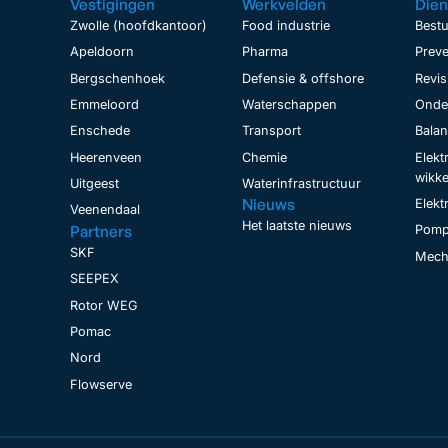
Vestigingen
Werkvelden
Dien
Zwolle (hoofdkantoor)
Food industrie
Bestu
Apeldoorn
Pharma
Preve
Bergschenhoek
Defensie & offshore
Revis
Emmeloord
Waterschappen
Onder
Enschede
Transport
Bala
Heerenveen
Chemie
Elekt
wikke
Uitgeest
Waterinfrastructuur
Nieuws
Elekt
Veenendaal
Het laatste nieuws
Partners
Pomp
SKF
Mecha
SEEPEX
Rotor WEG
Pomac
Nord
Flowserve