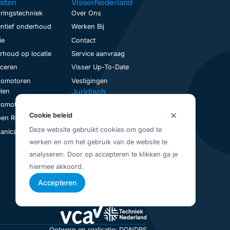
sten
VisserNederland
ringstechniek
Over Ons
ntief onderhoud
Werken Bij
ie
Contact
houd op locatie
Service aanvraag
nceren
Visser Up-To-Date
romotoren
Vestigingen
Juridisch
len
Privacybeleid
romotoren Revisie
Cookie beleid
Algemene Voorwaarden
en Revisie
Deze website gebruikt cookies om goed te
nical Seal Revisie
werken en om het gebruik van de website te
analyseren. Door op accepteren te klikken ga je
hiermee akkoord.
Accepteren
Ontwerp en realisatie: DONDRS