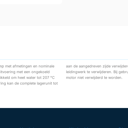
omp met afmetingen en nominale
 zonder het pomphuis uit het
itvoering met een ongekoeld
pacer koppeling hoeft zelfs de
ikkeld om heet water tot 207 °C
motor niet verwijderd te worden.
ng kan de complete lagerunit tot