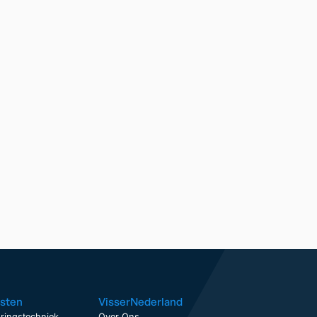
sten
VisserNederland
ringstechniek
Over Ons