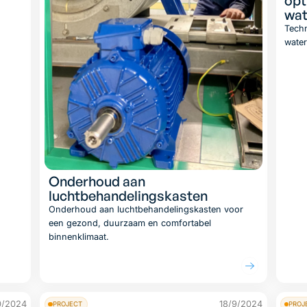
opt
wat
Tech
water
Onderhoud aan
luchtbehandelingskasten
Onderhoud aan luchtbehandelingskasten voor
een gezond, duurzaam en comfortabel
binnenklimaat.
Lees artikel
0/2024
18/9/2024
PROJECT
PROJ