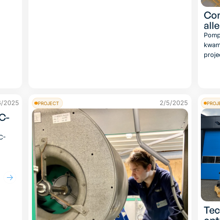
Com
all
Pompr
kwam
proje
6/2025
2/5/2025
PROJECT
PROJ
C-
C-
el
Tec