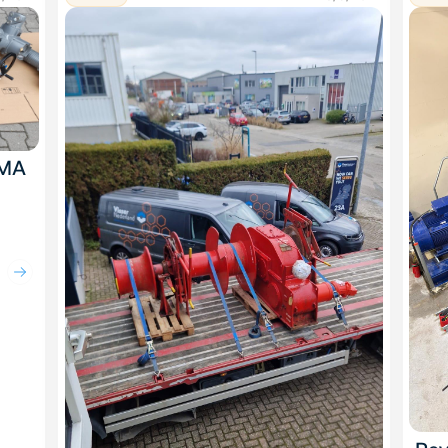
UMA
el