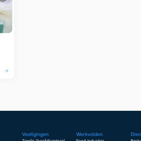
el
Vestigingen
Werkvelden
Dien
Zwolle (hoofdkantoor)
Food industrie
Bestu