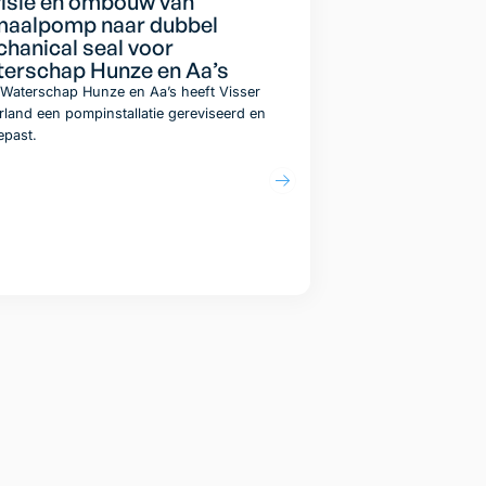
isie en ombouw van
aalpomp naar dubbel
hanical seal voor
erschap Hunze en Aa’s
Waterschap Hunze en Aa’s heeft Visser
land een pompinstallatie gereviseerd en
epast.
Lees artikel