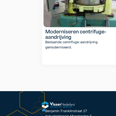
Moderniseren centrifuge-
aandrijving
Bestaande centrifuge-aandrijving
gemoderniseerd.
Lees artik
Benjamin Franklinstraat 27