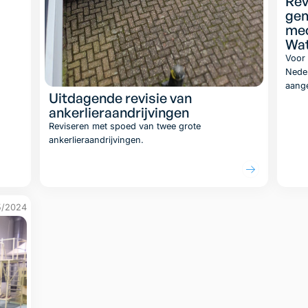
Rev
gem
mec
Wat
Voor 
Neder
aang
Uitdagende revisie van
ankerlieraandrijvingen
Reviseren met spoed van twee grote
ankerlieraandrijvingen.
Lees artikel
5/2024