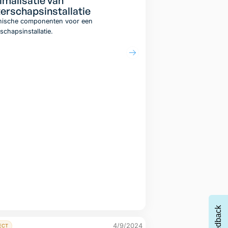
imalisatie van
erschapsinstallatie
nische componenten voor een
schapsinstallatie.
Lees artikel
Feedback
4/9/2024
ECT