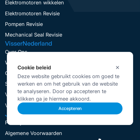
Elektromotoren wikkelen
Elektromotoren Revisie
Pompen Revisie
Mechanical Seal Revisie
VisserNederland
Over Ons
Werken Bij
Cookie beleid
Contact
Deze website gebruikt cookies om goed te
werken en om het gebruik van de website
Service aanvraag
te analyseren. Door op accepteren te
Visser Up-To-Date
klikken ga je hiermee akkoord.
Vestigingen
Accepteren
Juridisch
Privacybeleid
Selecteer
Hoe bedoordeel jij je ervaring?
Algemene Voorwaarden
een
optie