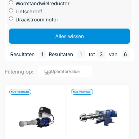
Wormtandwielreductor
Lintschroef
Draaistroommotor
Alles wissen
Resultaten
1
Resultaten
1
tot
3
van
6
Filtering op:
Tag
Operator
Value
Op voorraad
Op voorraad