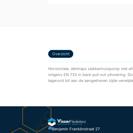
Overzicht
Horizontale, ééntraps slakkenhuispomp met af
uit het leidingwerk te verwijderen. Bij gebruik va
volgens EN 733 in back pull out uitvoering. D
lagerunit tot aan de aangedreven zijde verwi
Benjamin Franklinstraat 27