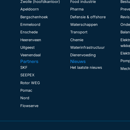
Zwolle (hoofdkantoor)
Food industrie
Bestu
Apeldoorn
Pharma
Preve
Bergschenhoek
Defensie & offshore
Revis
Emmeloord
Waterschappen
Onder
Enschede
Transport
Bala
Heerenveen
Chemie
Elekt
wikke
Uitgeest
Waterinfrastructuur
Elekt
Veenendaal
Dierenvoeding
Partners
Nieuws
Pomp
SKF
Het laatste nieuws
Mecha
SEEPEX
Rotor WEG
Pomac
Nord
Flowserve