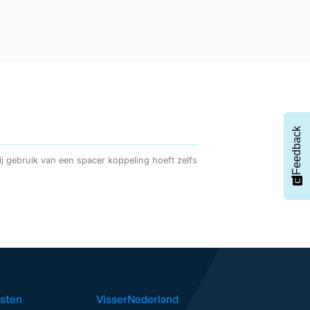
Feedback
sten
VisserNederland