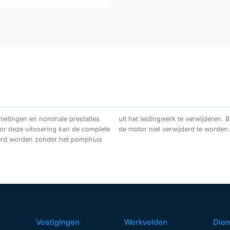
metingen en nominale prestaties
n een spacer koppeling hoeft zelfs
oor deze uitvoering kan de complete
de motor niet verwijderd te worden.
jderd worden zonder het pomphuis
Vestigingen
Werkvelden
Dien