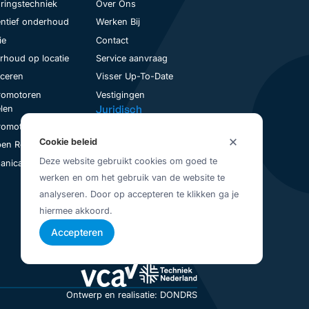
ringstechniek
Over Ons
ntief onderhoud
Werken Bij
ie
Contact
houd op locatie
Service aanvraag
nceren
Visser Up-To-Date
romotoren
Vestigingen
Juridisch
len
Privacybeleid
romotoren Revisie
Cookie beleid
Algemene Voorwaarden
en Revisie
Deze website gebruikt cookies om goed te
nical Seal Revisie
werken en om het gebruik van de website te
analyseren. Door op accepteren te klikken ga je
hiermee akkoord.
Accepteren
Ontwerp en realisatie: DONDRS