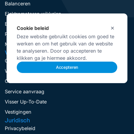
Balanceren
Elektromotoren wikkelen
Elektromotoren Revisie
Cookie beleid
Pompen Revisie
Deze website gebruikt cookies om goed te
werken en om het gebruik van de website
Mechanical Seal Revisie
te analyseren. Door op accepteren te
VisserNederland
klikken ga je hiermee akkoord.
Over Ons
Accepteren
Werken Bij
Contact
Service aanvraag
Visser Up-To-Date
Vestigingen
Juridisch
Privacybeleid
Selecteer
Hoe bedoordeel jij je ervaring?