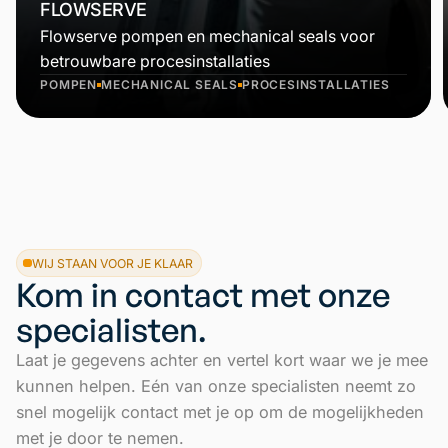
FLOWSERVE
Flowserve pompen en mechanical seals voor
betrouwbare procesinstallaties
POMPEN
MECHANICAL SEALS
PROCESINSTALLATIES
WIJ STAAN VOOR JE KLAAR
Kom in contact met onze
specialisten.
Laat je gegevens achter en vertel kort waar we je mee
kunnen helpen. Eén van onze specialisten neemt zo
snel mogelijk contact met je op om de mogelijkheden
met je door te nemen.