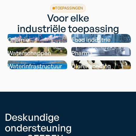
TOEPASSINGEN
Voor elke
industriële toepassing
Chemie
Food industrie
Waterschappen
Pharma
Waterinfrastructuur
Dierenvoeding
Deskundige
ondersteuning