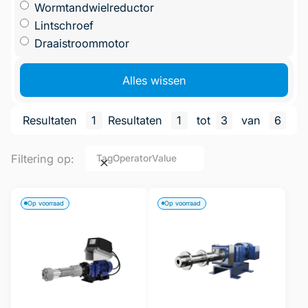
Wormtandwielreductor
Lintschroef
Draaistroommotor
Alles wissen
Resultaten
1
Resultaten
1
tot
3
van
6
Filtering op:
Tag
Operator
Value
Op voorraad
Op voorraad