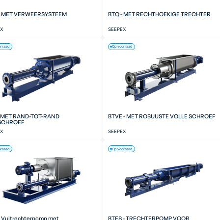
- MET VERWEERSYSTEEM
BTQ - MET RECHTHOEKIGE TRECHTER
EX
SEEPEX
orraad
Op voorraad
- MET RAND-TOT-RAND
BTVE - MET ROBUUSTE VOLLE SCHROEF
SCHROEF
EX
SEEPEX
orraad
Op voorraad
- Vultrechterpomp met
BTES - TRECHTERPOMP VOOR