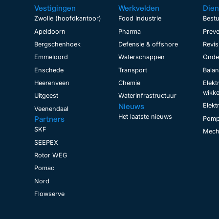
Vestigingen
Werkvelden
Dien
Zwolle (hoofdkantoor)
Food industrie
Bestu
Apeldoorn
Pharma
Preve
Bergschenhoek
Defensie & offshore
Revis
Emmeloord
Waterschappen
Onder
Enschede
Transport
Bala
Heerenveen
Chemie
Elekt
wikke
Uitgeest
Waterinfrastructuur
Nieuws
Elekt
Veenendaal
Het laatste nieuws
Partners
Pomp
SKF
Mecha
SEEPEX
Rotor WEG
Pomac
Nord
Flowserve