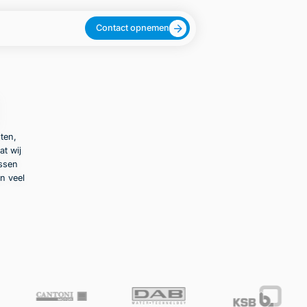
Contact opnemen
ten,
at wij
ussen
n veel