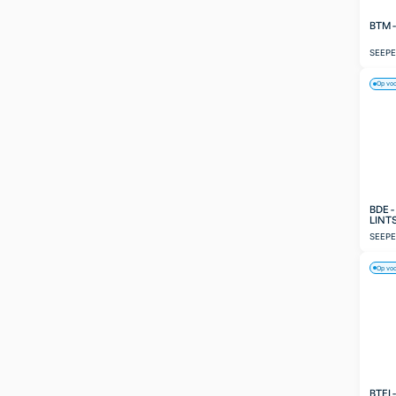
BTM 
SEEP
Op vo
BDE 
LINT
SEEP
Op vo
BTEI 