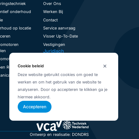
ringstechniek
Over Ons
ntief onderhoud
Werken Bij
ie
Contact
houd op locatie
Service aanvraag
nceren
Visser Up-To-Date
romotoren
Vestigingen
Juridisch
len
Privacybeleid
romotoren Revisie
Algemene Voorwaarden
Cookie beleid
en Revisie
Deze website gebruikt cookies om goed te
nical Seal Revisie
werken en om het gebruik van de website te
analyseren. Door op accepteren te klikken ga je
hiermee akkoord.
Accepteren
Ontwerp en realisatie: DONDRS