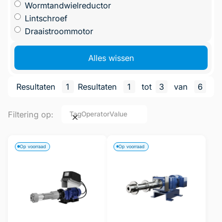
Wormtandwielreductor
Lintschroef
Draaistroommotor
Alles wissen
Resultaten
1
Resultaten
1
tot
3
van
6
Filtering op:
Tag
Operator
Value
Op voorraad
Op voorraad