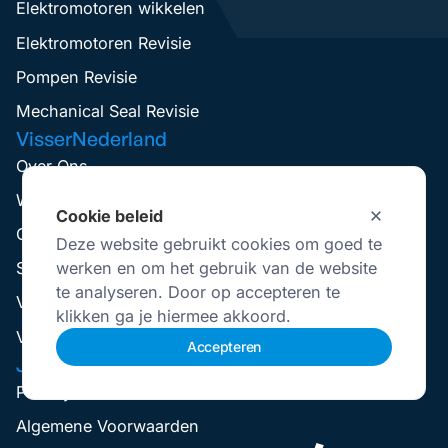
Elektromotoren wikkelen
Elektromotoren Revisie
Pompen Revisie
Mechanical Seal Revisie
VisserNederland
Over Ons
Werken Bij
Cookie beleid
Contact
Deze website gebruikt cookies om goed te
werken en om het gebruik van de website
Service aanvraag
te analyseren. Door op accepteren te
Visser Up-To-Date
klikken ga je hiermee akkoord.
Vestigingen
Accepteren
Juridisch
Privacybeleid
Selecteer
Hoe bedoordeel jij je ervaring?
Algemene Voorwaarden
een
optie