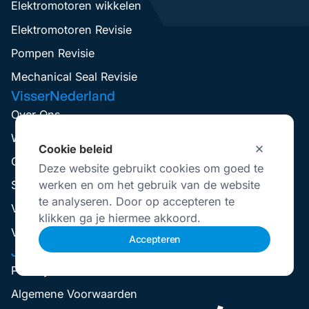
Elektromotoren wikkelen
Elektromotoren Revisie
Pompen Revisie
Mechanical Seal Revisie
VisserNederland
Over Ons
Werken Bij
Cookie beleid
Contact
Deze website gebruikt cookies om goed te
werken en om het gebruik van de website
Service aanvraag
te analyseren. Door op accepteren te
Visser Up-To-Date
klikken ga je hiermee akkoord.
Vestigingen
Accepteren
Juridisch
Privacybeleid
Selecteer
Hoe bedoordeel jij je ervaring?
Algemene Voorwaarden
een
optie